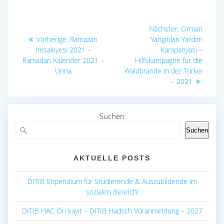
Beitragsnavigation
Nächster
Nächster:
Orman
Vorheriger
Beitrag:
Vorherige:
Ramazan
Yangınları Yardım
Beitrag:
Imsakiyesi 2021 –
Kampanyası –
Ramadan Kalender 2021 –
Hilfskampagne für die
Unna
Waldbrände in der Türkei
– 2021
Suchen
Suchen
AKTUELLE POSTS
DITIB Stipendium für Studierende & Auszubildende im
sozialen Bereich!
DİTİB HAC Ön kayıt – DITIB Hadsch Voranmeldung – 2027