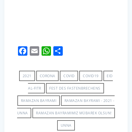
F
E
W
S
ac
m
h
h
e
ail
at
ar
b
s
e
2021
CORONA
COVID
COVID19
EID
o
A
AL-FITR
FEST DES FASTENBRECHENS
o
p
RAMAZAN BAYRAMI
RAMAZAN BAYRAMI - 2021 -
k
p
UNNA
RAMAZAN BAYRAMIMIZ MÜBAREK OLSUN!
UNNA