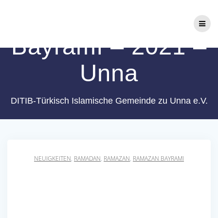
Zum
Ramazan
Inhalt
springen
Bayramı – 2021 –
Unna
DITIB-Türkisch Islamische Gemeinde zu Unna e.V.
NEUIGKEITEN
,
RAMADAN
,
RAMAZAN
,
RAMAZAN BAYRAMI