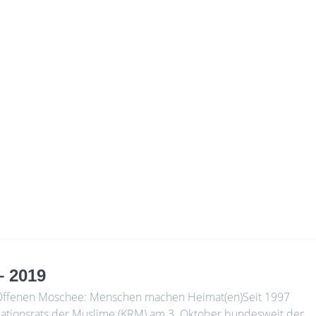
– 2019
 Offenen Moschee: Menschen machen Heimat(en)Seit 1997
nationsrats der Muslime (KRM) am 3. Oktober bundesweit der