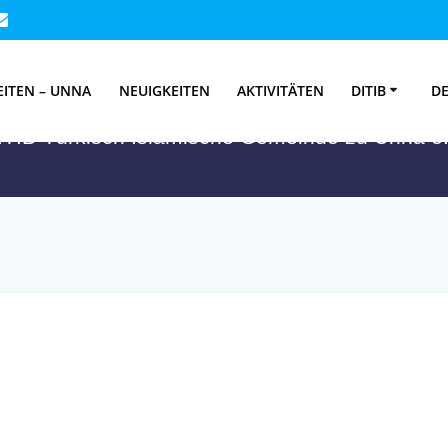
nat:
September 2
EITEN – UNNA
NEUIGKEITEN
AKTIVITÄTEN
DITIB
DE
ITIB-Türkisch Islamische Gemeinde zu Unna e.