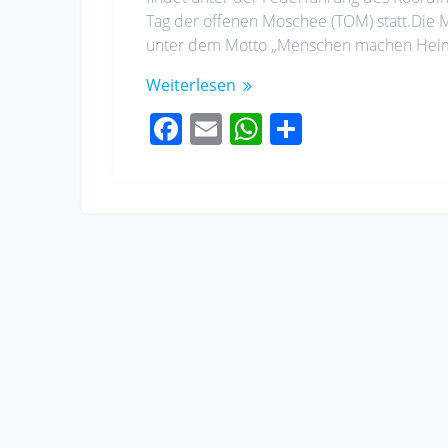
Tag der offenen Moschee (TOM) statt.Die
unter dem Motto „Menschen machen Heimat
Weiterlesen
F
E
W
S
ac
m
h
h
e
ail
at
ar
b
s
e
o
A
o
p
k
p