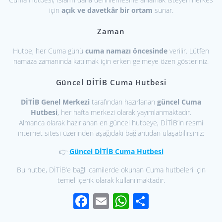
için
açık ve davetkâr bir ortam
sunar.
Zaman
Hutbe, her Cuma günü
cuma namazı öncesinde
verilir. Lütfen
namaza zamanında katılmak için erken gelmeye özen gösteriniz.
Güncel DİTİB Cuma Hutbesi
DİTİB Genel Merkezi
tarafından hazırlanan
güncel Cuma
Hutbesi
, her hafta merkezi olarak yayımlanmaktadır.
Almanca olarak hazırlanan en güncel hutbeye, DİTİB’in resmi
internet sitesi üzerinden aşağıdaki bağlantıdan ulaşabilirsiniz:
👉
Güncel DİTİB Cuma Hutbesi
Bu hutbe, DİTİB’e bağlı camilerde okunan Cuma hutbeleri için
temel içerik olarak kullanılmaktadır.
F
E
W
S
ac
m
h
h