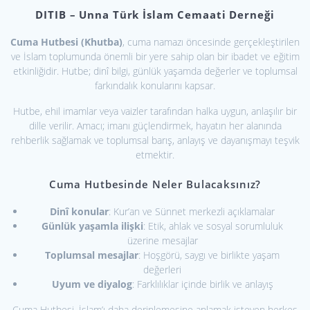
DITIB – Unna Türk İslam Cemaati Derneği
Cuma Hutbesi (Khutba)
, cuma namazı öncesinde gerçekleştirilen
ve İslam toplumunda önemli bir yere sahip olan bir ibadet ve eğitim
etkinliğidir. Hutbe; dinî bilgi, günlük yaşamda değerler ve toplumsal
farkındalık konularını kapsar.
Hutbe, ehil imamlar veya vaizler tarafından halka uygun, anlaşılır bir
dille verilir. Amacı; imanı güçlendirmek, hayatın her alanında
rehberlik sağlamak ve toplumsal barış, anlayış ve dayanışmayı teşvik
etmektir.
Cuma Hutbesinde Neler Bulacaksınız?
Dinî konular
: Kur’an ve Sünnet merkezli açıklamalar
Günlük yaşamla ilişki
: Etik, ahlak ve sosyal sorumluluk
üzerine mesajlar
Toplumsal mesajlar
: Hoşgörü, saygı ve birlikte yaşam
değerleri
Uyum ve diyalog
: Farklılıklar içinde birlik ve anlayış
Cuma Hutbesi, İslam’ı daha derinlemesine anlamak isteyen herkes