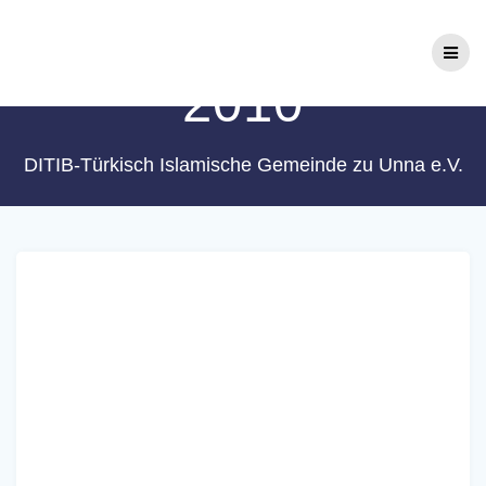
Zum
Monat:
Oktober
Inhalt
springen
2010
DITIB-Türkisch Islamische Gemeinde zu Unna e.V.