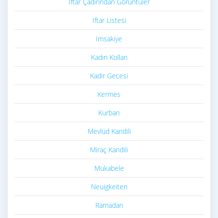
İftar Çadırından Görüntüler
Iftar Listesi
Imsakiye
Kadın Kolları
Kadir Gecesi
Kermes
Kurban
Mevlüd Kandili
Miraç Kandili
Mukabele
Neuigkeiten
Ramadan