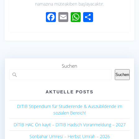
namazına müteakiben başlayacaktır.
F
E
W
S
ac
m
h
h
e
ail
at
ar
b
s
e
o
A
o
p
Suchen
k
p
Suchen
AKTUELLE POSTS
DITIB Stipendium für Studierende & Auszubildende im
sozialen Bereich!
DİTİB HAC Ön kayıt – DITIB Hadsch Voranmeldung – 2027
Sonbahar Umresi – Herbst Umrah – 2026