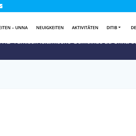
Monat:
Juni 2025
EITEN – UNNA
NEUIGKEITEN
AKTIVITÄTEN
DITIB
DE
ITIB-Türkisch Islamische Gemeinde zu Unna e.