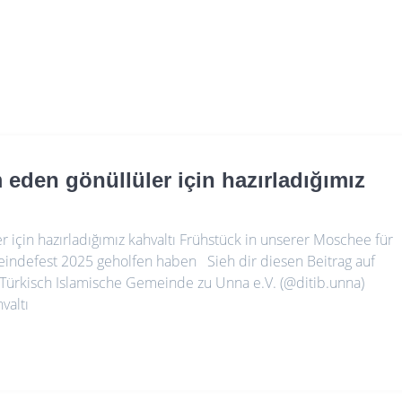
eden gönüllüler için hazırladığımız
için hazırladığımız kahvaltı Frühstück in unserer Moschee für
eindefest 2025 geholfen haben Sieh dir diesen Beitrag auf
B-Türkisch Islamische Gemeinde zu Unna e.V. (@ditib.unna)
valtı