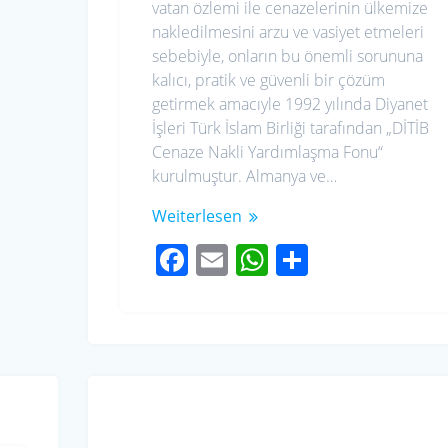
vatan özlemi ile cenazelerinin ülkemize
nakledilmesini arzu ve vasiyet etmeleri
sebebiyle, onların bu önemli sorununa
kalıcı, pratik ve güvenli bir çözüm
getirmek amacıyle 1992 yılında Diyanet
İşleri Türk İslam Birliği tarafından „DİTİB
Cenaze Nakli Yardımlaşma Fonu“
kurulmuştur. Almanya ve…
Weiterlesen
F
E
W
S
ac
m
h
h
e
ail
at
ar
b
s
e
o
A
o
p