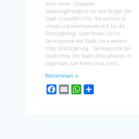
Kreis Unna – Doppelte
Staatsangehörigkeit Sie sind Bürger der
Stadt Unna (WICHTIG: Sie wohnen in
Unna!) und interessieren sich für die
Einbürgerung? Dann finden Sie im
Serviceportal der Stadt Unna weitere
Infos: Einbürgerung – Serviceportal der
Stadt Unna Die Stadt Unna arbeitet, im
Gegensatz zum Kreis Unna, noch…
Weiterlesen
F
E
W
S
ac
m
h
h
e
ail
at
ar
b
s
e
o
A
o
p