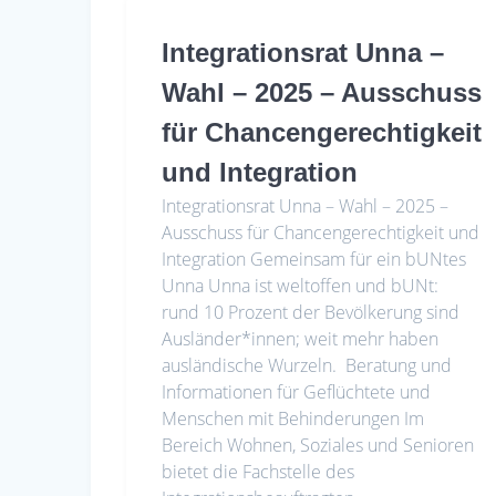
Integrationsrat Unna –
Wahl – 2025 – Ausschuss
für Chancengerechtigkeit
und Integration
Integrationsrat Unna – Wahl – 2025 –
Ausschuss für Chancengerechtigkeit und
Integration Gemeinsam für ein bUNtes
Unna Unna ist weltoffen und bUNt:
rund 10 Prozent der Bevölkerung sind
Ausländer*innen; weit mehr haben
ausländische Wurzeln. Beratung und
Informationen für Geflüchtete und
Menschen mit Behinderungen Im
Bereich Wohnen, Soziales und Senioren
bietet die Fachstelle des