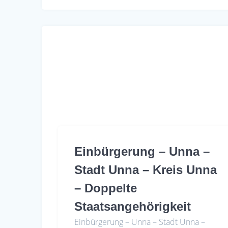
b
s
e
o
A
o
p
k
p
Einbürgerung – Unna –
Stadt Unna – Kreis Unna
– Doppelte
Staatsangehörigkeit
Einbürgerung – Unna – Stadt Unna –