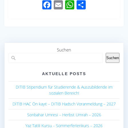
F
E
W
S
ac
m
h
h
e
ail
at
ar
b
s
e
o
A
o
p
Suchen
k
p
Suchen
AKTUELLE POSTS
DITIB Stipendium für Studierende & Auszubildende im
sozialen Bereich!
DİTİB HAC Ön kayıt – DITIB Hadsch Voranmeldung – 2027
Sonbahar Umresi – Herbst Umrah – 2026
Yaz Tatili Kursu – Sommerferienkurs – 2026