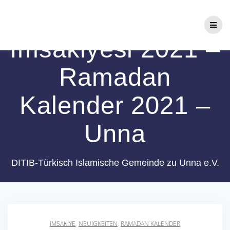
Zum
Ramazan
Inhalt
springen
Imsakiyesi 2021 –
Ramadan
Kalender 2021 –
Unna
DITIB-Türkisch Islamische Gemeinde zu Unna e.V.
IMSAKIYE
,
NEUIGKEITEN
,
RAMADAN KALENDER