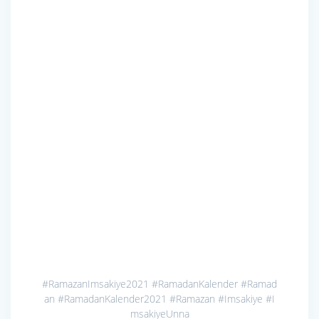
#RamazanImsakiye2021
#RamadanKalender
#Ramad
an
#RamadanKalender2021
#Ramazan
#Imsakiye
#I
msakiyeUnna