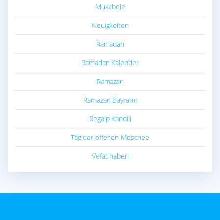
Mukabele
Neuigkeiten
Ramadan
Ramadan Kalender
Ramazan
Ramazan Bayramı
Regaip Kandili
Tag der offenen Moschee
Vefat haberi