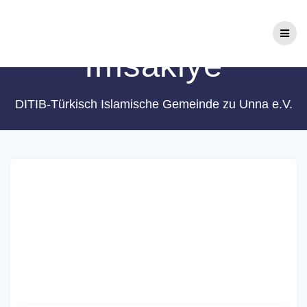
Zum
Kategorie:
Inhalt
springen
Imsakiye
DITIB-Türkisch Islamische Gemeinde zu Unna e.V.