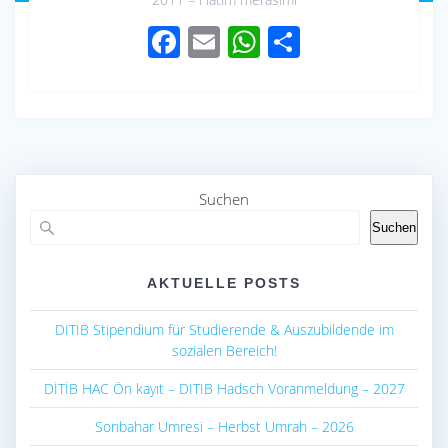
F
E
W
S
ac
m
h
h
e
ail
at
ar
b
s
e
o
A
o
p
Suchen
k
p
Suchen
AKTUELLE POSTS
DITIB Stipendium für Studierende & Auszubildende im
sozialen Bereich!
DİTİB HAC Ön kayıt – DITIB Hadsch Voranmeldung – 2027
Sonbahar Umresi – Herbst Umrah – 2026