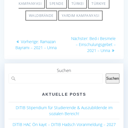
KAMPANYASI
SPENDE
TÜRKEI
TÜRKIYE
WALDBRÄNDE
YARDIM KAMPANYASI
Beitragsnavigation
Nächster
Nächster:
Bed-i Besmele
Vorheriger
Vorherige:
Ramazan
Beitrag:
– Einschulungsgebet –
Beitrag:
Bayramı – 2021 – Unna
2021 – Unna
Suchen
Suchen
AKTUELLE POSTS
DITIB Stipendium für Studierende & Auszubildende im
sozialen Bereich!
DİTİB HAC Ön kayıt – DITIB Hadsch Voranmeldung – 2027