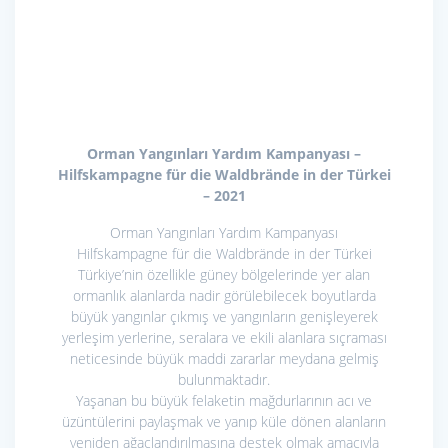
Orman Yangınları Yardım Kampanyası –
Hilfskampagne für die Waldbrände in der Türkei
– 2021
Orman Yangınları Yardım Kampanyası
Hilfskampagne für die Waldbrände in der Türkei
Türkiye’nin özellikle güney bölgelerinde yer alan
ormanlık alanlarda nadir görülebilecek boyutlarda
büyük yangınlar çıkmış ve yangınların genişleyerek
yerleşim yerlerine, seralara ve ekili alanlara sıçraması
neticesinde büyük maddi zararlar meydana gelmiş
bulunmaktadır.
Yaşanan bu büyük felaketin mağdurlarının acı ve
üzüntülerini paylaşmak ve yanıp küle dönen alanların
yeniden ağaçlandırılmasına destek olmak amacıyla