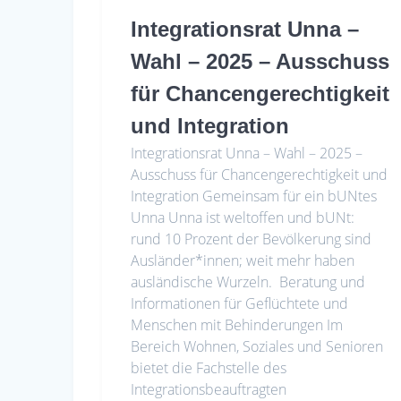
Integrationsrat Unna –
Wahl – 2025 – Ausschuss
für Chancengerechtigkeit
und Integration
Integrationsrat Unna – Wahl – 2025 –
Ausschuss für Chancengerechtigkeit und
Integration Gemeinsam für ein bUNtes
Unna Unna ist weltoffen und bUNt:
rund 10 Prozent der Bevölkerung sind
Ausländer*innen; weit mehr haben
ausländische Wurzeln. Beratung und
Informationen für Geflüchtete und
Menschen mit Behinderungen Im
Bereich Wohnen, Soziales und Senioren
bietet die Fachstelle des
Integrationsbeauftragten