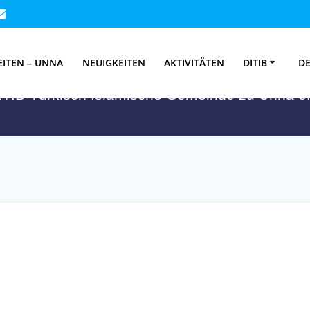
Schlagwort:
Türke
EITEN – UNNA
NEUIGKEITEN
AKTIVITÄTEN
DITIB
DE
ITIB-Türkisch Islamische Gemeinde zu Unna e.