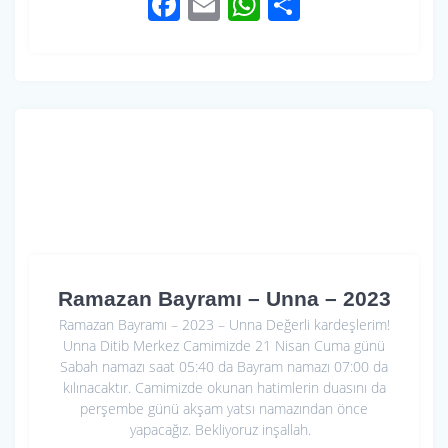
F
E
W
S
ac
m
h
h
e
ail
at
ar
b
s
e
o
A
o
p
k
p
Ramazan Bayramı – Unna – 2023
Ramazan Bayramı – 2023 – Unna Değerli kardeşlerim!
Unna Ditib Merkez Camimizde 21 Nisan Cuma günü
Sabah namazı saat 05:40 da Bayram namazı 07:00 da
kılınacaktır. Camimizde okunan hatimlerin duasını da
perşembe günü akşam yatsı namazından önce
yapacağız. Bekliyoruz inşallah.