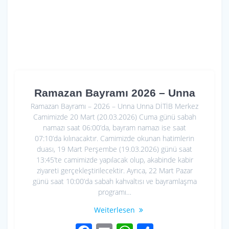
Ramazan Bayramı 2026 – Unna
Ramazan Bayramı – 2026 – Unna Unna DİTİB Merkez
Camimizde 20 Mart (20.03.2026) Cuma günü sabah
namazı saat 06:00’da, bayram namazı ise saat
07:10’da kılınacaktır. Camimizde okunan hatimlerin
duası, 19 Mart Perşembe (19.03.2026) günü saat
13:45’te camimizde yapılacak olup, akabinde kabir
ziyareti gerçekleştirilecektir. Ayrıca, 22 Mart Pazar
günü saat 10:00’da sabah kahvaltısı ve bayramlaşma
programı…
Weiterlesen