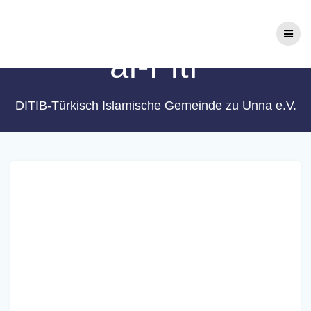
Zum
Schlagwort:
Eid
Inhalt
springen
al-Fitr
DITIB-Türkisch Islamische Gemeinde zu Unna e.V.