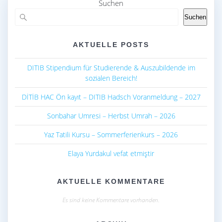
o
p
Suchen
k
p
Suchen
AKTUELLE POSTS
DITIB Stipendium für Studierende & Auszubildende im
sozialen Bereich!
DİTİB HAC Ön kayıt – DITIB Hadsch Voranmeldung – 2027
Sonbahar Umresi – Herbst Umrah – 2026
Yaz Tatili Kursu – Sommerferienkurs – 2026
Elaya Yurdakul vefat etmiştir
AKTUELLE KOMMENTARE
Es sind keine Kommentare vorhanden.