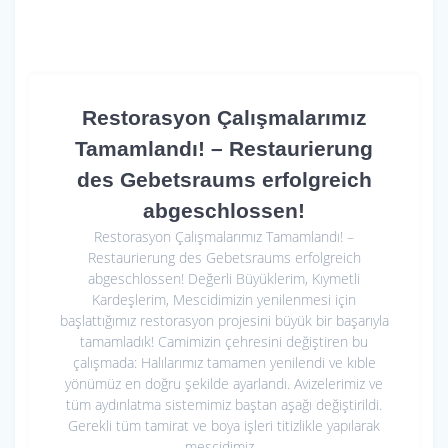
Restorasyon Çalışmalarımız
Tamamlandı! – Restaurierung
des Gebetsraums erfolgreich
abgeschlossen!
Restorasyon Çalışmalarımız Tamamlandı! –
Restaurierung des Gebetsraums erfolgreich
abgeschlossen! Değerli Büyüklerim, Kıymetli
Kardeşlerim, Mescidimizin yenilenmesi için
başlattığımız restorasyon projesini büyük bir başarıyla
tamamladık! Camimizin çehresini değiştiren bu
çalışmada: Halılarımız tamamen yenilendi ve kıble
yönümüz en doğru şekilde ayarlandı. Avizelerimiz ve
tüm aydınlatma sistemimiz baştan aşağı değiştirildi.
Gerekli tüm tamirat ve boya işleri titizlikle yapılarak
mescidimiz…