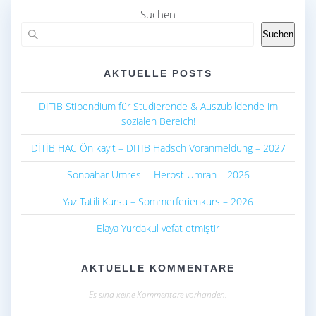
o
p
Suchen
k
p
Suchen
AKTUELLE POSTS
DITIB Stipendium für Studierende & Auszubildende im
sozialen Bereich!
DİTİB HAC Ön kayıt – DITIB Hadsch Voranmeldung – 2027
Sonbahar Umresi – Herbst Umrah – 2026
Yaz Tatili Kursu – Sommerferienkurs – 2026
Elaya Yurdakul vefat etmiştir
AKTUELLE KOMMENTARE
Es sind keine Kommentare vorhanden.