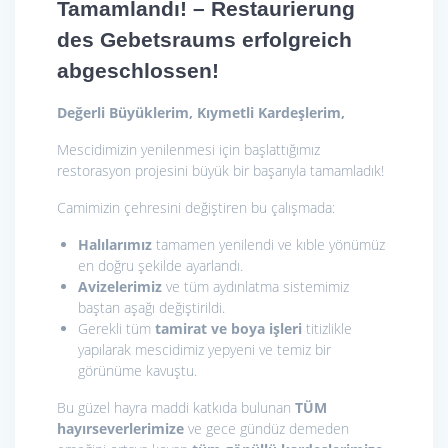
Tamamlandı! – Restaurierung
des Gebetsraums erfolgreich
abgeschlossen!
Değerli Büyüklerim, Kıymetli Kardeşlerim,
Mescidimizin yenilenmesi için başlattığımız
restorasyon projesini büyük bir başarıyla tamamladık!
Camimizin çehresini değiştiren bu çalışmada:
Halılarımız
tamamen yenilendi ve kıble yönümüz
en doğru şekilde ayarlandı.
Avizelerimiz
ve tüm aydınlatma sistemimiz
baştan aşağı değiştirildi.
Gerekli tüm
tamirat ve boya işleri
titizlikle
yapılarak mescidimiz yepyeni ve temiz bir
görünüme kavuştu.
Bu güzel hayra maddi katkıda bulunan
TÜM
hayırseverlerimize
ve gece gündüz demeden