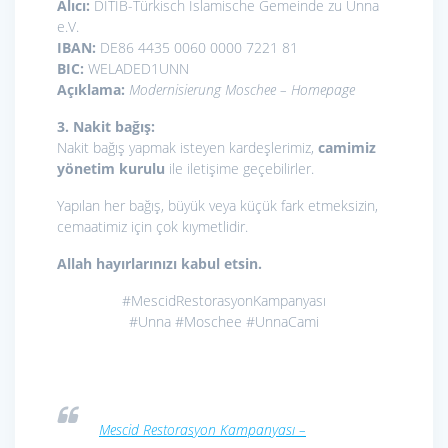
Alıcı:
DITIB-Türkisch Islamische Gemeinde zu Unna
e.V.
IBAN:
DE86 4435 0060 0000 7221 81
BIC:
WELADED1UNN
Açıklama:
Modernisierung Moschee – Homepage
3. Nakit bağış:
Nakit bağış yapmak isteyen kardeşlerimiz,
camimiz
yönetim kurulu
ile iletişime geçebilirler.
Yapılan her bağış, büyük veya küçük fark etmeksizin,
cemaatimiz için çok kıymetlidir.
Allah hayırlarınızı kabul etsin.
#MescidRestorasyonKampanyası
#Unna
#Moschee
#UnnaCami
Mescid Restorasyon Kampanyası –