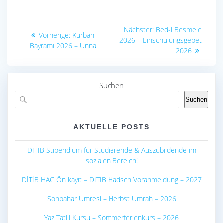
Beitragsnavigation
Nächster
Nächster:
Bed-i Besmele
Vorheriger
Vorherige:
Kurban
Beitrag:
2026 – Einschulungsgebet
Beitrag:
Bayramı 2026 – Unna
2026
Suchen
Suchen
AKTUELLE POSTS
DITIB Stipendium für Studierende & Auszubildende im
sozialen Bereich!
DİTİB HAC Ön kayıt – DITIB Hadsch Voranmeldung – 2027
Sonbahar Umresi – Herbst Umrah – 2026
Yaz Tatili Kursu – Sommerferienkurs – 2026