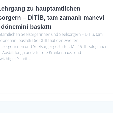
 Lehrgang zu hauptamtlichen
sorgern – DİTİB, tam zamanlı manevi
m dönemini başlattı
ptamtlichen Seelsorgerinnen und Seelsorgern – DİTİB, tam
m dönemini başlattı Die DITIB hat den zweiten
lsorgerinnen und Seelsorger gestartet. Mit 19 Theologinnen
 Ausbildungsrunde für die Kranken­haus- und
wichtiger Schritt…