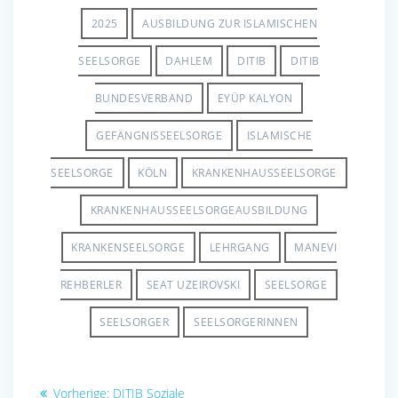
e
ail
at
ar
b
s
e
2025
AUSBILDUNG ZUR ISLAMISCHEN
o
A
SEELSORGE
DAHLEM
DITIB
DITIB
o
p
BUNDESVERBAND
EYÜP KALYON
k
p
GEFÄNGNISSEELSORGE
ISLAMISCHE
SEELSORGE
KÖLN
KRANKENHAUSSEELSORGE
KRANKENHAUSSEELSORGEAUSBILDUNG
KRANKENSEELSORGE
LEHRGANG
MANEVI
REHBERLER
SEAT UZEIROVSKI
SEELSORGE
SEELSORGER
SEELSORGERINNEN
Beitragsnavigation
Vorheriger
Vorherige:
DITIB Soziale