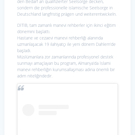
den Bedarf an qualifizierter Seelsorge decken,
sondern die professionelle islamische Seelsorge in
Deutschland langfristig prägen und weiterentwickeln.
DİTİB, tam zamanlı manevi rehberler için ikinci eğitim
dönemini başlattı.
Hastane ve cezaevi manevi rehberliği alanında
uzmanlaşacak 19 ilahiyatçı ile yeni dönem Dahlem’de
başladı.
Müslümanlara zor zamanlarında profesyonel destek
sunmayı amaçlayan bu program, Almanya’da İslami
manevi rehberliğin kurumsallaşması adına önemli bir
adım niteliğindedir.