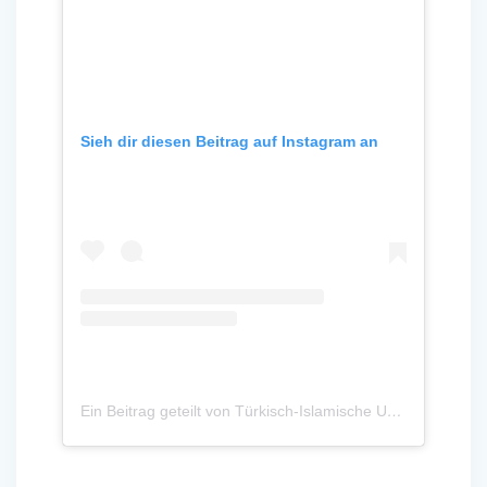
Sieh dir diesen Beitrag auf Instagram an
Ein Beitrag geteilt von Türkisch-Islamische Union der Anstalt für Religion e.V. (@ditibbundesverband)