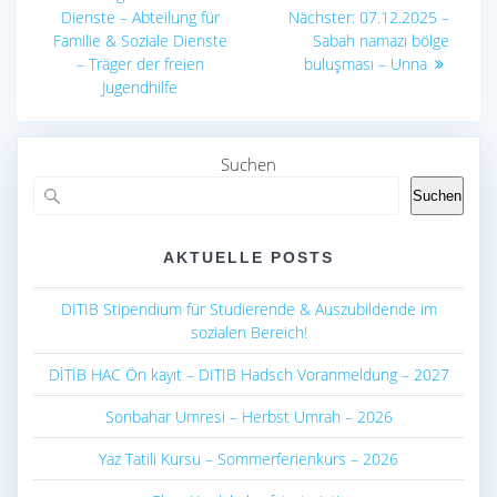
Beitrag:
Nächster
Dienste – Abteilung für
Nächster:
07.12.2025 –
Beitrag:
Familie & Soziale Dienste
Sabah namazı bölge
– Träger der freien
buluşması – Unna
Jugendhilfe
Suchen
Suchen
AKTUELLE POSTS
DITIB Stipendium für Studierende & Auszubildende im
sozialen Bereich!
DİTİB HAC Ön kayıt – DITIB Hadsch Voranmeldung – 2027
Sonbahar Umresi – Herbst Umrah – 2026
Yaz Tatili Kursu – Sommerferienkurs – 2026