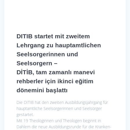
DITIB startet mit zweitem
Lehrgang zu hauptamtlichen
Seelsorgerinnen und
Seelsorgern –
DİTİB, tam zamanlı manevi
rehberler için ikinci eğitim
dönemini başlattı
Die DITIB hat den zweiten Ausbildungsjahrgang für
hauptamtliche Seelsorgerinnen und Seelsorger
gestartet.
Mit 19 Theologinnen und Theologen beginnt in
Dahlem die neue Ausbildungsrunde für die Kranken­