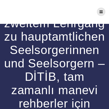
Zum
DITIB startet mit
Inhalt
springen
zweitem Lehrgang
zu hauptamtlichen
Seelsorgerinnen
und Seelsorgern –
DİTİB, tam
zamanlı manevi
rehberler için