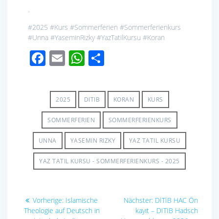
Begriff
entfernen:
#2025 #Kurs #Sommerferien #Sommerferienkurs
2025
#Unna #YaseminRizky #YazTatilKursu #Koran
F
E
W
S
ac
m
h
h
e
ail
at
ar
b
s
e
2025
DITIB
KORAN
KURS
o
A
SOMMERFERIEN
SOMMERFERIENKURS
o
p
UNNA
YASEMIN RIZKY
YAZ TATIL KURSU
k
p
YAZ TATIL KURSU - SOMMERFERIENKURS - 2025
Beitragsnavigation
Vorheriger
Nächster
Vorherige:
Islamische
Nächster:
DİTİB HAC Ön
Beitrag:
Beitrag:
Theologie auf Deutsch in
kayıt – DITIB Hadsch