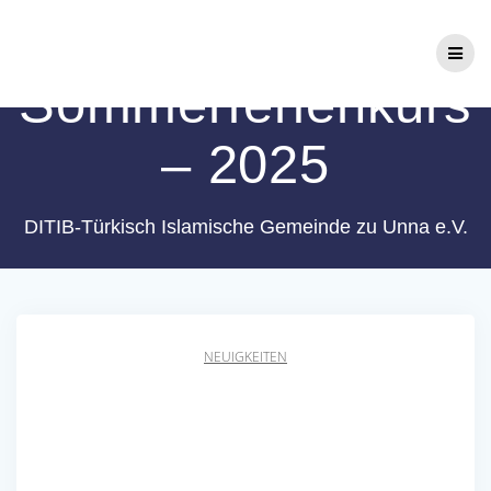
Zum
Yaz Tatil Kursu –
Inhalt
springen
Sommerferienkurs
– 2025
DITIB-Türkisch Islamische Gemeinde zu Unna e.V.
NEUIGKEITEN