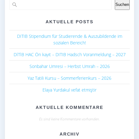
k
p
Suchen
AKTUELLE POSTS
DITIB Stipendium für Studierende & Auszubildende im
sozialen Bereich!
DİTİB HAC Ön kayıt – DITIB Hadsch Voranmeldung – 2027
Sonbahar Umresi – Herbst Umrah – 2026
Yaz Tatili Kursu – Sommerferienkurs – 2026
Elaya Yurdakul vefat etmiştir
AKTUELLE KOMMENTARE
Es sind keine Kommentare vorhanden.
ARCHIV