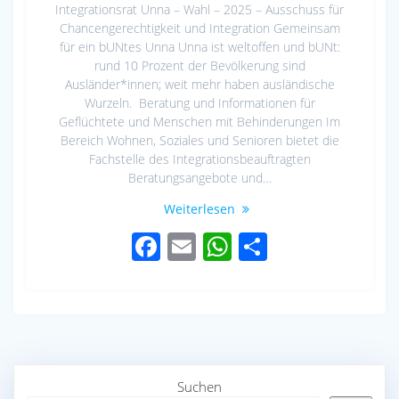
Integrationsrat Unna – Wahl – 2025 – Ausschuss für
Chancengerechtigkeit und Integration Gemeinsam
für ein bUNtes Unna Unna ist weltoffen und bUNt:
rund 10 Prozent der Bevölkerung sind
Ausländer*innen; weit mehr haben ausländische
Wurzeln. Beratung und Informationen für
Geflüchtete und Menschen mit Behinderungen Im
Bereich Wohnen, Soziales und Senioren bietet die
Fachstelle des Integrationsbeauftragten
Beratungsangebote und…
Weiterlesen
F
E
W
S
ac
m
h
h
e
ail
at
ar
b
s
e
o
A
o
p
Suchen