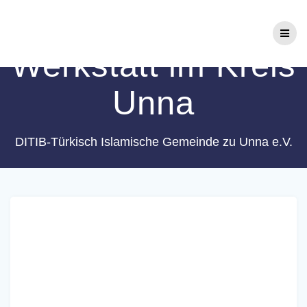
Zum
Schlagwort:
Inhalt
springen
Werkstatt im Kreis
Unna
DITIB-Türkisch Islamische Gemeinde zu Unna e.V.