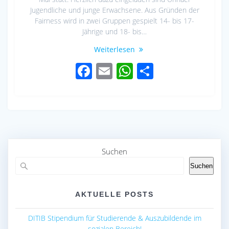
Jugendliche und junge Erwachsene. Aus Gründen der
Fairness wird in zwei Gruppen gespielt 14- bis 17-
Jährige und 18- bis…
Weiterlesen
F
E
W
S
ac
m
h
h
e
ail
at
ar
b
s
e
o
A
o
p
Suchen
k
p
Suchen
AKTUELLE POSTS
DITIB Stipendium für Studierende & Auszubildende im
sozialen Bereich!