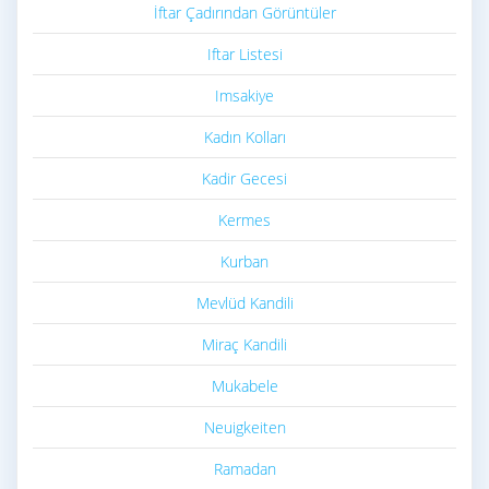
İftar Çadırından Görüntüler
Iftar Listesi
Imsakiye
Kadın Kolları
Kadir Gecesi
Kermes
Kurban
Mevlüd Kandili
Miraç Kandili
Mukabele
Neuigkeiten
Ramadan