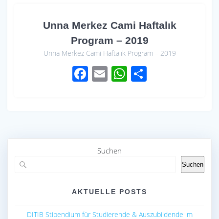
Unna Merkez Cami Haftalık
Program – 2019
Unna Merkez Cami Haftalık Program – 2019
F
E
W
S
ac
m
h
h
e
ail
at
ar
b
s
e
o
A
o
p
Suchen
k
p
Suchen
AKTUELLE POSTS
DITIB Stipendium für Studierende & Auszubildende im