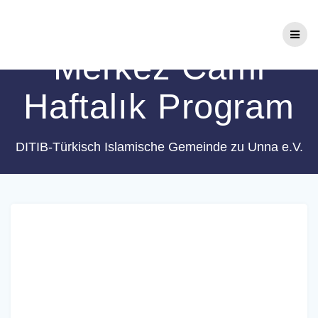
Zum
Schlagwort:
Unna
Inhalt
springen
Merkez Cami
Haftalık Program
DITIB-Türkisch Islamische Gemeinde zu Unna e.V.