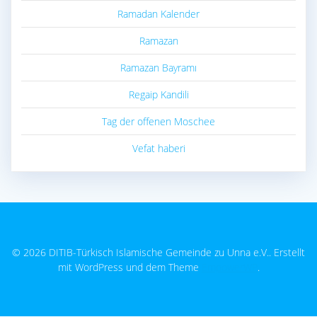
Ramadan Kalender
Ramazan
Ramazan Bayramı
Regaip Kandili
Tag der offenen Moschee
Vefat haberi
© 2026 DITIB-Türkisch Islamische Gemeinde zu Unna e.V.. Erstellt
mit WordPress und dem Theme
EmpowerWP
.