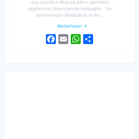
veya spende.e-ditib.org adresi üzerinden
yapabilirsiniz. Baumspendenkampagne Die
verheerenden Waldbrände in der…
Weiterlesen
F
E
W
S
ac
m
h
h
e
ail
at
ar
b
s
e
o
A
o
p
k
p