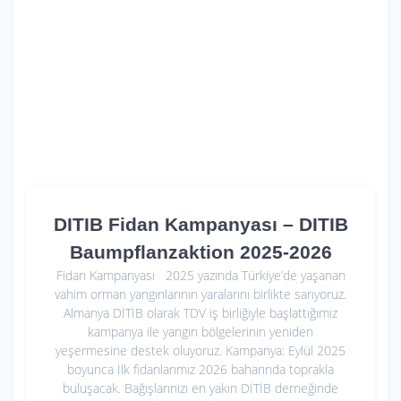
DITIB Fidan Kampanyası – DITIB
Baumpflanzaktion 2025-2026
Fidan Kampanyası 2025 yazında Türkiye’de yaşanan
vahim orman yangınlarının yaralarını birlikte sarıyoruz.
Almanya DİTİB olarak TDV iş birliğiyle başlattığımız
kampanya ile yangın bölgelerinin yeniden
yeşermesine destek oluyoruz. Kampanya: Eylül 2025
boyunca İlk fidanlarımız 2026 baharında toprakla
buluşacak. Bağışlarınızı en yakın DİTİB derneğinde