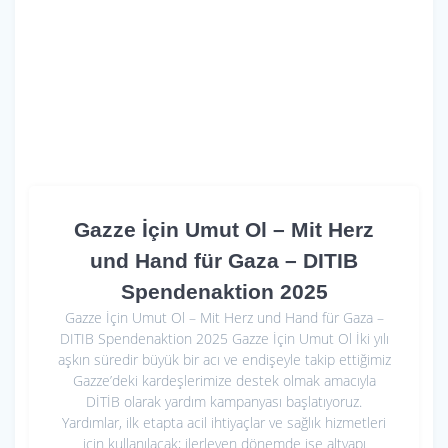
Gazze İçin Umut Ol – Mit Herz
und Hand für Gaza – DITIB
Spendenaktion 2025
Gazze İçin Umut Ol – Mit Herz und Hand für Gaza –
DITIB Spendenaktion 2025 Gazze İçin Umut Ol İki yılı
aşkın süredir büyük bir acı ve endişeyle takip ettiğimiz
Gazze’deki kardeşlerimize destek olmak amacıyla
DİTİB olarak yardım kampanyası başlatıyoruz.
Yardımlar, ilk etapta acil ihtiyaçlar ve sağlık hizmetleri
için kullanılacak; ilerleyen dönemde ise altyapı