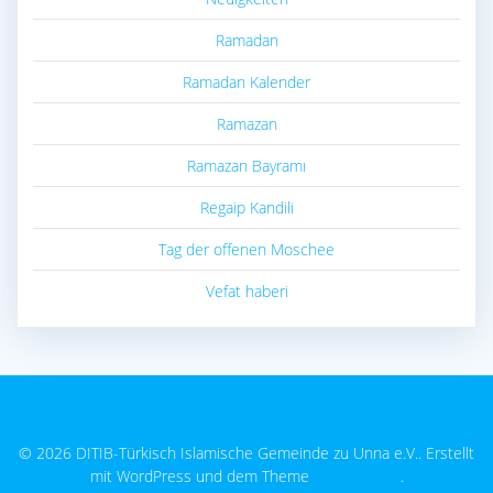
Ramadan
Ramadan Kalender
Ramazan
Ramazan Bayramı
Regaip Kandili
Tag der offenen Moschee
Vefat haberi
© 2026 DITIB-Türkisch Islamische Gemeinde zu Unna e.V.. Erstellt
mit WordPress und dem Theme
EmpowerWP
.