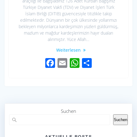
araçılığı ile bağışladınız 126 Adet Kurban Bağışınız
Türkiye Diyanet Vakfı (TDV) ve Diyanet İşleri Türk
İslam Birliği (DITIB) güvencesiyle titizlikle takip
edilmektedir. Dünyanın bir çok ülkesinde yollarımızı
bekleyen milyonlarca kardeşimizin yüzleri güldürmüş,
mazlum ve mağdur kardeşlerimizin hayır duaları
alınmıştır. Yüce Allah…
Weiterlesen
F
E
W
S
ac
m
h
h
e
ail
at
ar
b
s
e
o
A
o
p
Suchen
k
p
Suchen
AKTUELLE POSTS