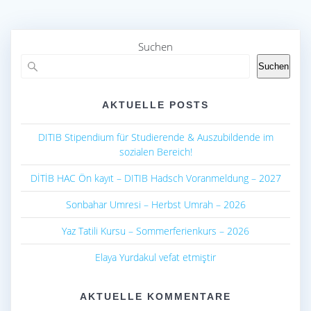
b
s
e
o
A
o
p
Suchen
k
p
Suchen
AKTUELLE POSTS
DITIB Stipendium für Studierende & Auszubildende im
sozialen Bereich!
DİTİB HAC Ön kayıt – DITIB Hadsch Voranmeldung – 2027
Sonbahar Umresi – Herbst Umrah – 2026
Yaz Tatili Kursu – Sommerferienkurs – 2026
Elaya Yurdakul vefat etmiştir
AKTUELLE KOMMENTARE