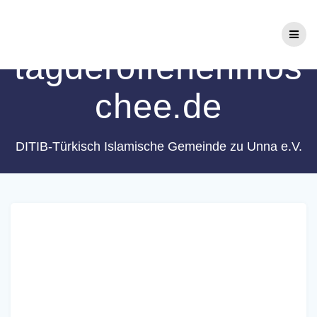
Zum
Schlagwort:
Inhalt
springen
tagderoffenenmos
chee.de
DITIB-Türkisch Islamische Gemeinde zu Unna e.V.