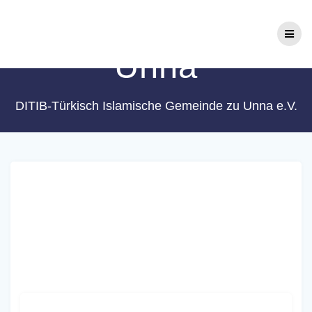
Zum
Schlagwort:
Stadt
Inhalt
springen
Unna
DITIB-Türkisch Islamische Gemeinde zu Unna e.V.