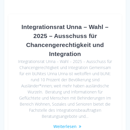
o
A
o
p
k
p
Integrationsrat Unna – Wahl –
2025 – Ausschuss für
Chancengerechtigkeit und
Integration
Integrationsrat Unna – Wahl – 2025 – Ausschuss für
Chancengerechtigkeit und Integration Gemeinsam
für ein bUNtes Unna Unna ist weltoffen und bUNt:
rund 10 Prozent der Bevölkerung sind
Ausländer*innen; weit mehr haben ausländische
Wurzeln. Beratung und Informationen für
Geflüchtete und Menschen mit Behinderungen Im
Bereich Wohnen, Soziales und Senioren bietet die
Fachstelle des Integrationsbeauftragten
Beratungsangebote und…
Weiterlesen