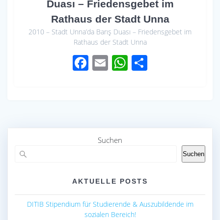
Duası – Friedensgebet im
Rathaus der Stadt Unna
2010 – Stadt Unna’da Barış Duası – Friedensgebet im
Rathaus der Stadt Unna
F
E
W
S
ac
m
h
h
e
ail
at
ar
b
s
e
o
A
o
p
Suchen
k
p
Suchen
AKTUELLE POSTS
DITIB Stipendium für Studierende & Auszubildende im
sozialen Bereich!