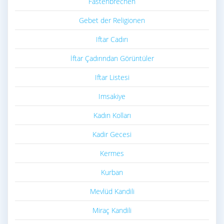
Fastenbrechen
Gebet der Religionen
Iftar Cadırı
İftar Çadırından Görüntüler
Iftar Listesi
Imsakiye
Kadın Kolları
Kadir Gecesi
Kermes
Kurban
Mevlüd Kandili
Miraç Kandili