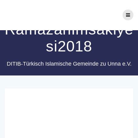
Zum
Schlagwort:
Inhalt
springen
RamazanImsakiye
si2018
DITIB-Türkisch Islamische Gemeinde zu Unna e.V.