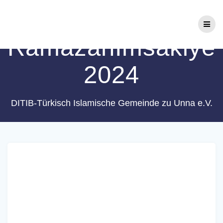
Zum
Schlagwort:
Inhalt
springen
RamazanImsakiye
2024
DITIB-Türkisch Islamische Gemeinde zu Unna e.V.