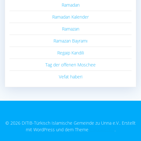
Ramadan
Ramadan Kalender
Ramazan
Ramazan Bayramı
Regaip Kandili
Tag der offenen Moschee
Vefat haberi
© 2026 DITIB-Türkisch Islamische Gemeinde zu Unna e.V.. Erstellt
mit WordPress und dem Theme
EmpowerWP
.