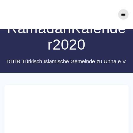
Zum
Schlagwort:
Inhalt
springen
RamadanKalende
r2020
DITIB-Türkisch Islamische Gemeinde zu Unna e.V.