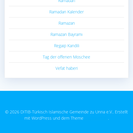
Ramadan
Ramadan Kalender
Ramazan
Ramazan Bayramı
Regaip Kandili
Tag der offenen Moschee
Vefat haberi
© 2026 DITIB-Türkisch Islamische Gemeinde zu Unna e.V.. Erstellt
mit WordPress und dem Theme
EmpowerWP
.