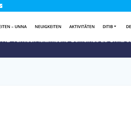
wort:
Nordrhein-W
EITEN – UNNA
NEUIGKEITEN
AKTIVITÄTEN
DITIB
DE
ITIB-Türkisch Islamische Gemeinde zu Unna e.