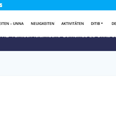
hlagwort:
Metin K
EITEN – UNNA
NEUIGKEITEN
AKTIVITÄTEN
DITIB
DE
ITIB-Türkisch Islamische Gemeinde zu Unna e.