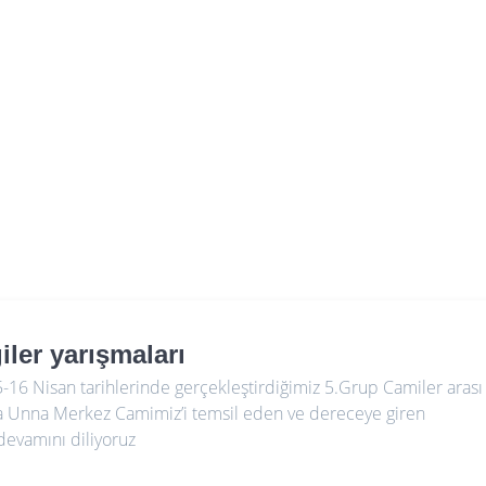
iler yarışmaları
15-16 Nisan tarihlerinde gerçekleştirdiğimiz 5.Grup Camiler arası
rıda Unna Merkez Camimiz’i temsil eden ve dereceye giren
 devamını diliyoruz