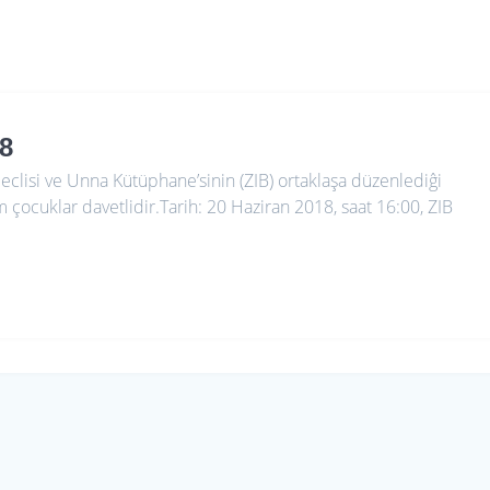
8
i ve Unna Kütüphane’sinin (ZIB) ortaklaşa düzenlediĝi
üm çocuklar davetlidir.Tarih: 20 Haziran 2018, saat 16:00, ZIB