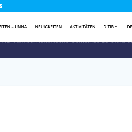
hlagwort:
Kütüph
EITEN – UNNA
NEUIGKEITEN
AKTIVITÄTEN
DITIB
DE
ITIB-Türkisch Islamische Gemeinde zu Unna e.