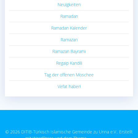
Neuigkeiten
Ramadan
Ramadan Kalender
Ramazan
Ramazan Bayramı
Regaip Kandili
Tag der offenen Moschee
Vefat haberi
© 2026 DITIB-Türkisch Islamische Gemeinde zu Unna e.V.. Erstellt