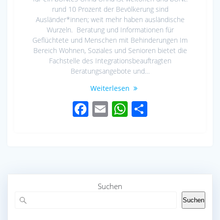
rund 10 Prozent der Bevölkerung sind
Ausländer*innen; weit mehr haben ausländische
Wurzeln. Beratung und Informationen für
Geflüchtete und Menschen mit Behinderungen Im
Bereich Wohnen, Soziales und Senioren bietet die
Fachstelle des Integrationsbeauftragten
Beratungsangebote und…
Weiterlesen
F
E
W
S
ac
m
h
h
e
ail
at
ar
b
s
e
o
A
o
p
Suchen
k
p
Suchen