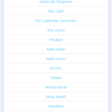
Gebet der Religionen
Iftar Cadırı
İftar Çadırından Görüntüler
Iftar Listesi
Imsakiye
Kadın Kolları
Kadir Gecesi
Kermes
Kurban
Mevlüd Kandili
Miraç Kandili
Mukabele