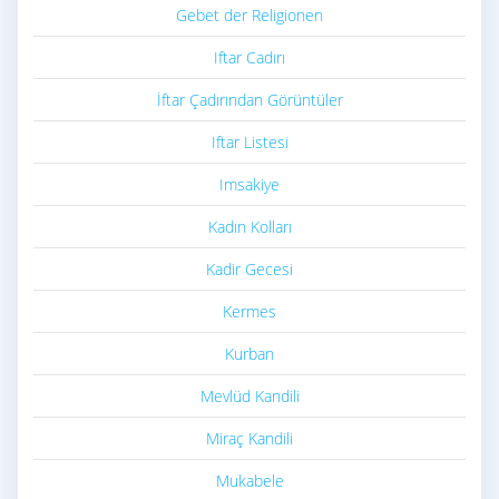
Gebet der Religionen
Iftar Cadırı
İftar Çadırından Görüntüler
Iftar Listesi
Imsakiye
Kadın Kolları
Kadir Gecesi
Kermes
Kurban
Mevlüd Kandili
Miraç Kandili
Mukabele