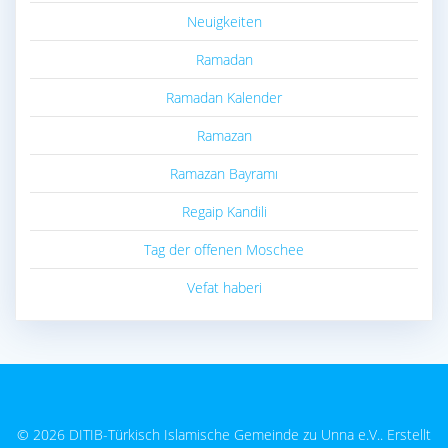
Neuigkeiten
Ramadan
Ramadan Kalender
Ramazan
Ramazan Bayramı
Regaip Kandili
Tag der offenen Moschee
Vefat haberi
© 2026 DITIB-Türkisch Islamische Gemeinde zu Unna e.V.. Erstellt