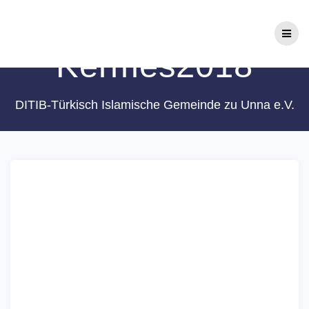
Zum
Schlagwort:
Inhalt
springen
Kermes2018
DITIB-Türkisch Islamische Gemeinde zu Unna e.V.