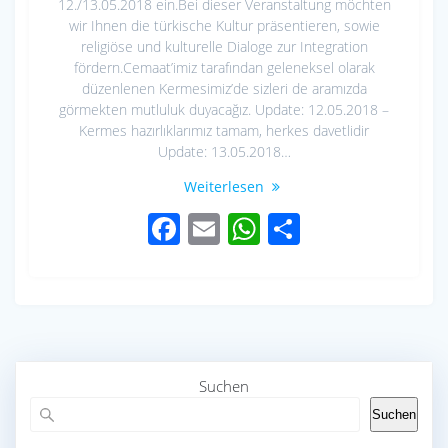
12./13.05.2018 ein.Bei dieser Veranstaltung möchten
wir Ihnen die türkische Kultur präsentieren, sowie
religiöse und kulturelle Dialoge zur Integration
fördern.Cemaat’imiz tarafından geleneksel olarak
düzenlenen Kermesimiz’de sizleri de aramızda
görmekten mutluluk duyacağız. Update: 12.05.2018 –
Kermes hazırlıklarımız tamam, herkes davetlidir
Update: 13.05.2018…
Weiterlesen
F
E
W
S
ac
m
h
h
e
ail
at
ar
b
s
e
o
A
o
p
Suchen
k
p
Suchen