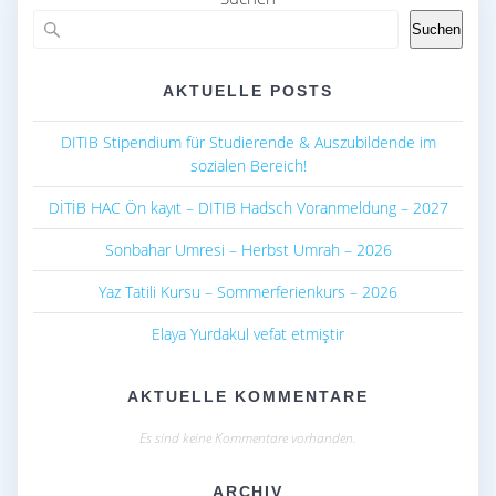
o
p
k
p
Suchen
AKTUELLE POSTS
DITIB Stipendium für Studierende & Auszubildende im
sozialen Bereich!
DİTİB HAC Ön kayıt – DITIB Hadsch Voranmeldung – 2027
Sonbahar Umresi – Herbst Umrah – 2026
Yaz Tatili Kursu – Sommerferienkurs – 2026
Elaya Yurdakul vefat etmiştir
AKTUELLE KOMMENTARE
Es sind keine Kommentare vorhanden.
ARCHIV