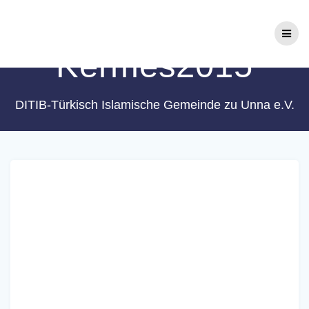
Zum
Schlagwort:
Inhalt
springen
Kermes2015
DITIB-Türkisch Islamische Gemeinde zu Unna e.V.