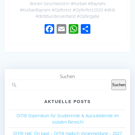
deinen Geschwistern #Kurban #Bayramı
#KurbanBayramı #Opferest #Opferfest2020 #ditib
#ditibbundesverband #Opfergabe
F
E
W
S
ac
m
h
h
e
ail
at
ar
b
s
e
o
A
o
p
Suchen
k
p
Suchen
AKTUELLE POSTS
DITIB Stipendium für Studierende & Auszubildende im
sozialen Bereich!
DİTİB HAC Ön kayıt – DITIB Hadsch Voranmeldung – 2027