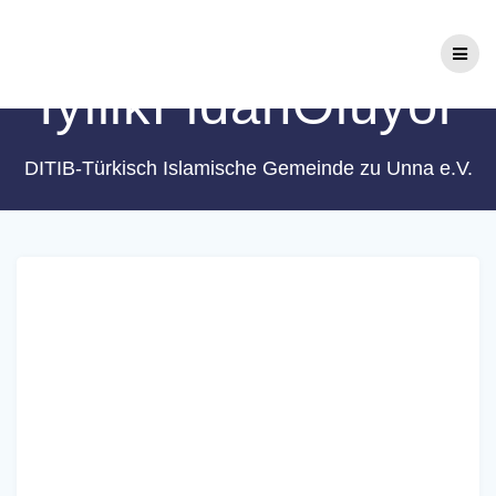
Zum
Schlagwort:
Inhalt
springen
İyilikFidanOluyor
DITIB-Türkisch Islamische Gemeinde zu Unna e.V.