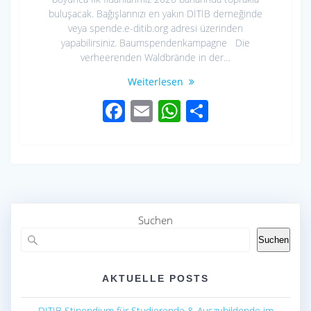
buluşacak. Bağışlarınızı en yakın DİTİB derneğinde
veya spende.e-ditib.org adresi üzerinden
yapabilirsiniz. Baumspendenkampagne Die
verheerenden Waldbrände in der…
Weiterlesen
F
E
W
S
ac
m
h
h
e
ail
at
ar
b
s
e
o
A
o
p
Suchen
k
p
Suchen
AKTUELLE POSTS
DITIB Stipendium für Studierende & Auszubildende im