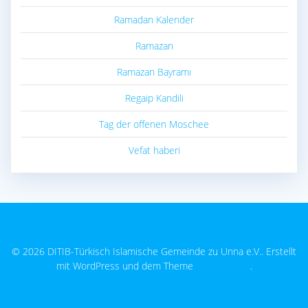
Ramadan Kalender
Ramazan
Ramazan Bayramı
Regaip Kandili
Tag der offenen Moschee
Vefat haberi
© 2026 DITIB-Türkisch Islamische Gemeinde zu Unna e.V.. Erstellt
mit WordPress und dem Theme
EmpowerWP
.