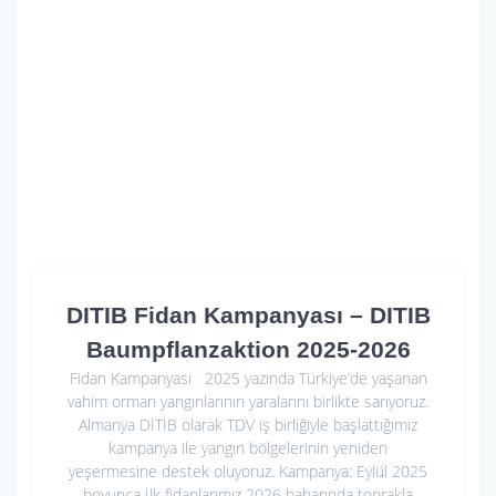
DITIB Fidan Kampanyası – DITIB
Baumpflanzaktion 2025-2026
Fidan Kampanyası 2025 yazında Türkiye’de yaşanan
vahim orman yangınlarının yaralarını birlikte sarıyoruz.
Almanya DİTİB olarak TDV iş birliğiyle başlattığımız
kampanya ile yangın bölgelerinin yeniden
yeşermesine destek oluyoruz. Kampanya: Eylül 2025
boyunca İlk fidanlarımız 2026 baharında toprakla