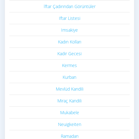
İftar Çadırından Görüntüler
Iftar Listesi
Imsakiye
Kadın Kolları
Kadir Gecesi
Kermes
Kurban
Mevlüd Kandili
Miraç Kandili
Mukabele
Neuigkeiten
Ramadan