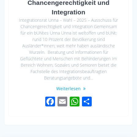
Chancengerechtigkeit und
Integration
Integrationsrat Unna – Wahl – 2025 – Ausschuss für
Chancengerechtigkeit und Integration Gemeinsam
für ein bUNtes Unna Unna ist weltoffen und bUNt:
rund 10 Prozent der Bevölkerung sind
Ausländer*innen; weit mehr haben ausländische
Wurzeln. Beratung und Informationen für
Geflüchtete und Menschen mit Behinderungen Im
Bereich Wohnen, Soziales und Senioren bietet die
Fachstelle des Integrationsbeauftragten
Beratungsangebote und…
Weiterlesen
F
E
W
S
ac
m
h
h
e
ail
at
ar
b
s
e