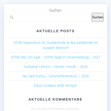
o
A
o
p
Suchen
k
p
Suchen
AKTUELLE POSTS
DITIB Stipendium für Studierende & Auszubildende im
sozialen Bereich!
DİTİB HAC Ön kayıt – DITIB Hadsch Voranmeldung – 2027
Sonbahar Umresi – Herbst Umrah – 2026
Yaz Tatili Kursu – Sommerferienkurs – 2026
Elaya Yurdakul vefat etmiştir
AKTUELLE KOMMENTARE
Es sind keine Kommentare vorhanden.