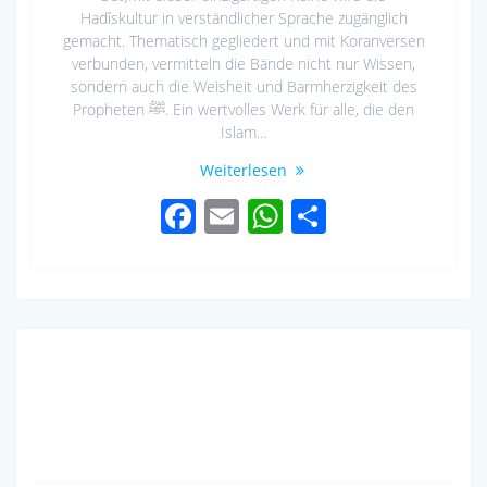
Hadîskultur in verständlicher Sprache zugänglich
gemacht. Thematisch gegliedert und mit Koranversen
verbunden, vermitteln die Bände nicht nur Wissen,
sondern auch die Weisheit und Barmherzigkeit des
Propheten ﷺ. Ein wertvolles Werk für alle, die den
Islam…
Weiterlesen
F
E
W
S
ac
m
h
h
e
ail
at
ar
b
s
e
o
A
o
p
k
p