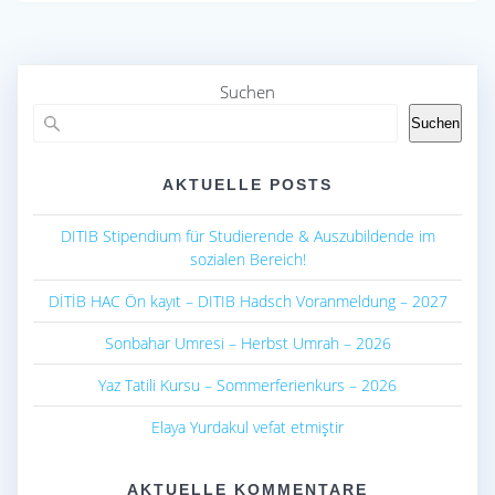
b
s
e
o
A
o
p
Suchen
k
p
Suchen
AKTUELLE POSTS
DITIB Stipendium für Studierende & Auszubildende im
sozialen Bereich!
DİTİB HAC Ön kayıt – DITIB Hadsch Voranmeldung – 2027
Sonbahar Umresi – Herbst Umrah – 2026
Yaz Tatili Kursu – Sommerferienkurs – 2026
Elaya Yurdakul vefat etmiştir
AKTUELLE KOMMENTARE