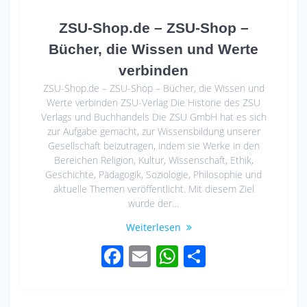
ZSU-Shop.de – ZSU-Shop –
Bücher, die Wissen und Werte
verbinden
ZSU-Shop.de – ZSU-Shop – Bücher, die Wissen und
Werte verbinden ZSU-Verlag Die Historie des ZSU
Verlags und Buchhandels Die ZSU GmbH hat es sich
zur Aufgabe gemacht, zur Wissensbildung unserer
Gesellschaft beizutragen, indem sie Werke in den
Bereichen Religion, Kultur, Wissenschaft, Ethik,
Geschichte, Pädagogik, Soziologie, Philosophie und
aktuelle Themen veröffentlicht. Mit diesem Ziel
wurde der…
Weiterlesen
F
E
W
S
ac
m
h
h
e
ail
at
ar