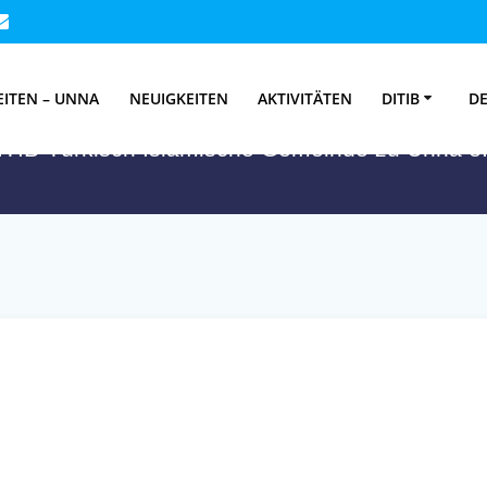
chlagwort:
Iftar20
EITEN – UNNA
NEUIGKEITEN
AKTIVITÄTEN
DITIB
DE
ITIB-Türkisch Islamische Gemeinde zu Unna e.