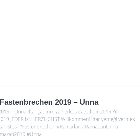
 – Fastenbrechen 2019 – Unna
019 – Unna İftar çadırımıza herkes davetlidir 2019 Yılı
n 2019 JEDER ist HERZLICHST Willkommen! İftar yemeği vermek
ar #Iftarlistesi #Fastenbrechen #Ramadan #RamadanUnna
amazan2019 #Unna