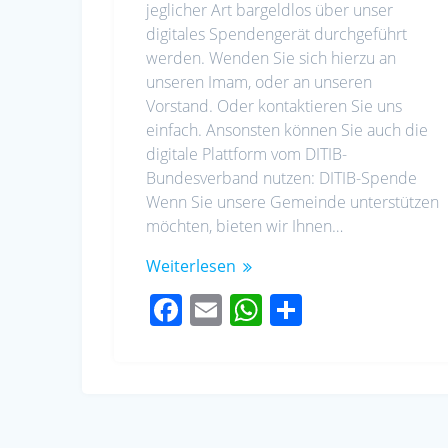
jeglicher Art bargeldlos über unser
digitales Spendengerät durchgeführt
werden. Wenden Sie sich hierzu an
unseren Imam, oder an unseren
Vorstand. Oder kontaktieren Sie uns
einfach. Ansonsten können Sie auch die
digitale Plattform vom DITIB-
Bundesverband nutzen: DITIB-Spende
Wenn Sie unsere Gemeinde unterstützen
möchten, bieten wir Ihnen…
Weiterlesen
F
E
W
S
ac
m
h
h
e
ail
at
ar
b
s
e
o
A