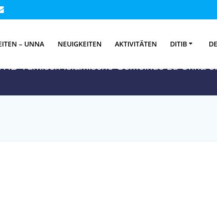
t:
https://spende.e
EITEN – UNNA
NEUIGKEITEN
AKTIVITÄTEN
DITIB
DE
ITIB-Türkisch Islamische Gemeinde zu Unna e.