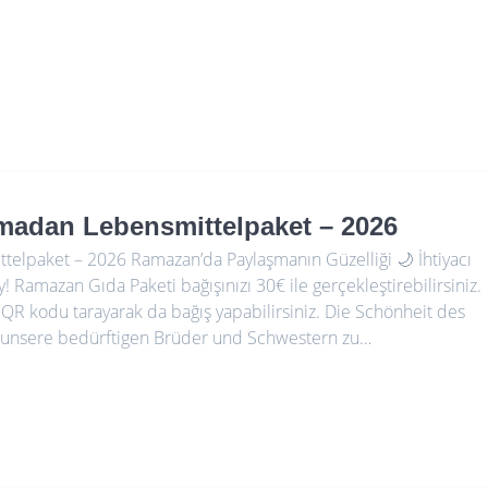
madan Lebensmittelpaket – 2026
elpaket – 2026 Ramazan’da Paylaşmanın Güzelliği 🌙 İhtiyacı
 Ramazan Gıda Paketi bağışınızı 30€ ile gerçekleştirebilirsiniz.
iz QR kodu tarayarak da bağış yapabilirsiniz. Die Schönheit des
h, unsere bedürftigen Brüder und Schwestern zu…