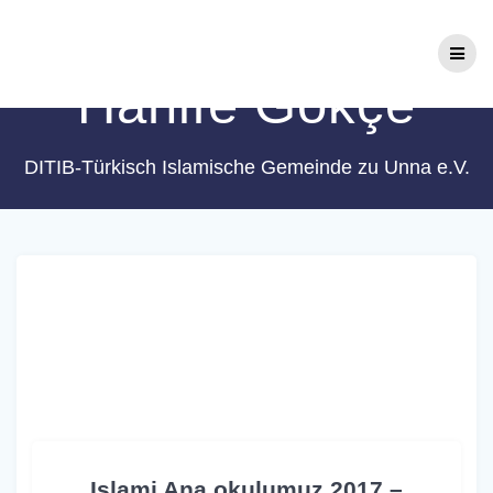
Zum
Schlagwort:
Inhalt
springen
Hanife Gökçe
DITIB-Türkisch Islamische Gemeinde zu Unna e.V.
Islami Ana okulumuz 2017 –