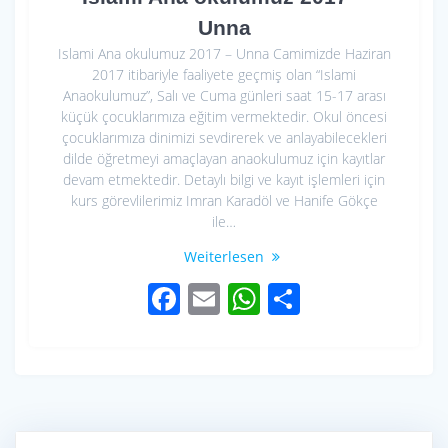
Unna
Islami Ana okulumuz 2017 – Unna Camimizde Haziran
2017 itibariyle faaliyete geçmiş olan “Islami
Anaokulumuz”, Salı ve Cuma günleri saat 15-17 arası
küçük çocuklarımıza eğitim vermektedir. Okul öncesi
çocuklarımıza dinimizi sevdirerek ve anlayabilecekleri
dilde öğretmeyi amaçlayan anaokulumuz için kayıtlar
devam etmektedir. Detaylı bilgi ve kayıt işlemleri için
kurs görevlilerimiz Imran Karadöl ve Hanife Gökçe
ile…
Weiterlesen
F
E
W
S
ac
m
h
h
e
ail
at
ar
b
s
e
o
A