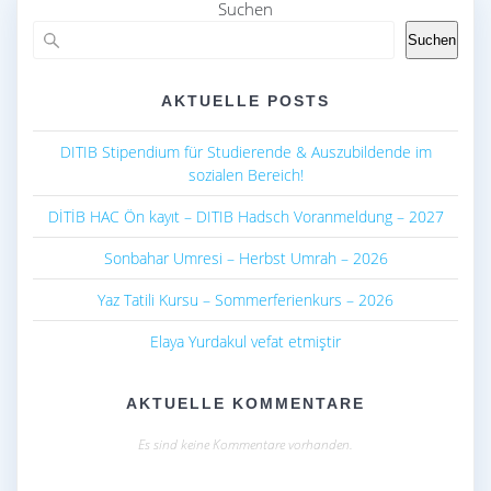
o
p
Suchen
k
p
Suchen
AKTUELLE POSTS
DITIB Stipendium für Studierende & Auszubildende im
sozialen Bereich!
DİTİB HAC Ön kayıt – DITIB Hadsch Voranmeldung – 2027
Sonbahar Umresi – Herbst Umrah – 2026
Yaz Tatili Kursu – Sommerferienkurs – 2026
Elaya Yurdakul vefat etmiştir
AKTUELLE KOMMENTARE
Es sind keine Kommentare vorhanden.