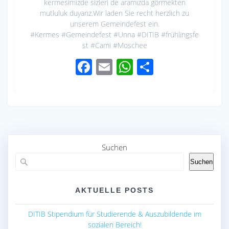
kermesimizde sizleri de aramızda görmekten
mutluluk duyarız.Wir laden Sie recht herzlich zu
unserem Gemeindefest ein.
#Kermes #Gemeindefest #Unna #DITIB #frühlingsfe
st #Cami #Moschee
F
E
W
S
ac
m
h
h
e
ail
at
ar
b
s
e
o
A
o
p
Suchen
k
p
Suchen
AKTUELLE POSTS
DITIB Stipendium für Studierende & Auszubildende im
sozialen Bereich!