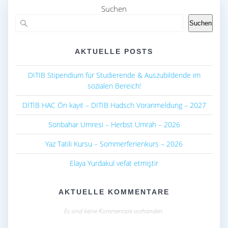
o
p
Suchen
k
p
Suchen
AKTUELLE POSTS
DITIB Stipendium für Studierende & Auszubildende im
sozialen Bereich!
DİTİB HAC Ön kayıt – DITIB Hadsch Voranmeldung – 2027
Sonbahar Umresi – Herbst Umrah – 2026
Yaz Tatili Kursu – Sommerferienkurs – 2026
Elaya Yurdakul vefat etmiştir
AKTUELLE KOMMENTARE
Es sind keine Kommentare vorhanden.