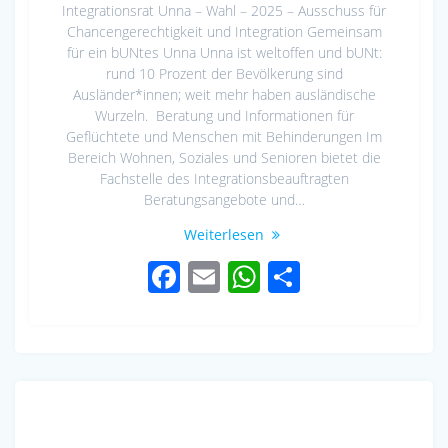
Integrationsrat Unna – Wahl – 2025 – Ausschuss für
Chancengerechtigkeit und Integration Gemeinsam
für ein bUNtes Unna Unna ist weltoffen und bUNt:
rund 10 Prozent der Bevölkerung sind
Ausländer*innen; weit mehr haben ausländische
Wurzeln. Beratung und Informationen für
Geflüchtete und Menschen mit Behinderungen Im
Bereich Wohnen, Soziales und Senioren bietet die
Fachstelle des Integrationsbeauftragten
Beratungsangebote und…
Weiterlesen
F
E
W
S
ac
m
h
h
e
ail
at
ar
b
s
e
o
A
o
p