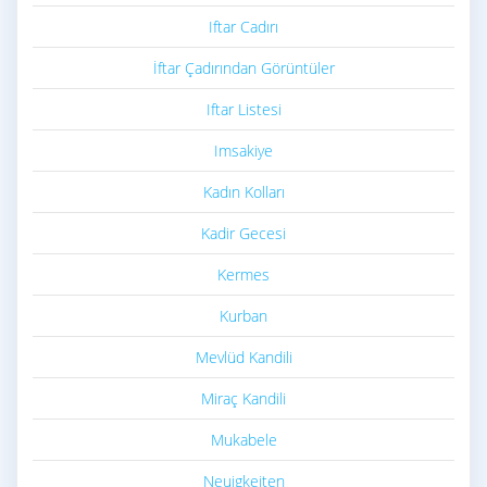
Iftar Cadırı
İftar Çadırından Görüntüler
Iftar Listesi
Imsakiye
Kadın Kolları
Kadir Gecesi
Kermes
Kurban
Mevlüd Kandili
Miraç Kandili
Mukabele
Neuigkeiten