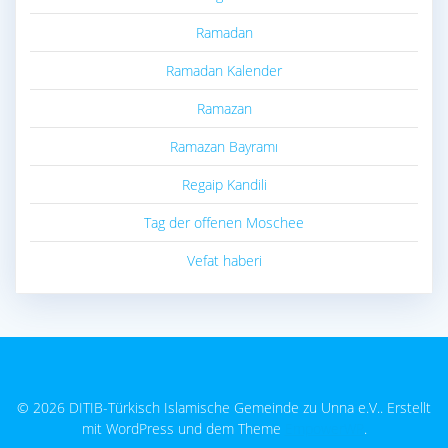
Ramadan
Ramadan Kalender
Ramazan
Ramazan Bayramı
Regaip Kandili
Tag der offenen Moschee
Vefat haberi
© 2026 DITIB-Türkisch Islamische Gemeinde zu Unna e.V.. Erstellt
mit WordPress und dem Theme
EmpowerWP
.