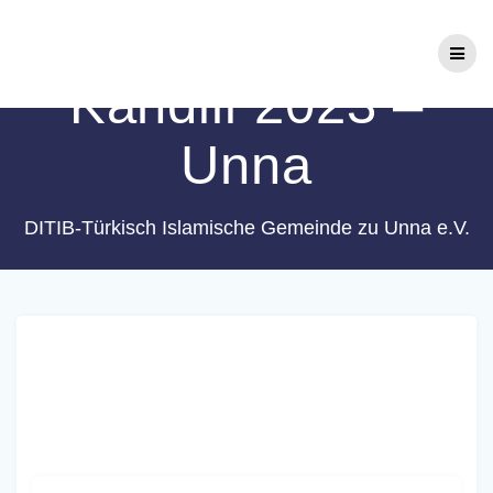
Zum
Schlagwort:
Berat
Inhalt
springen
Kandili 2023 –
Unna
DITIB-Türkisch Islamische Gemeinde zu Unna e.V.