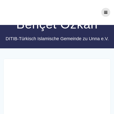
Zum
Schlagwort:
Inhalt
springen
Behçet Özkan
DITIB-Türkisch Islamische Gemeinde zu Unna e.V.