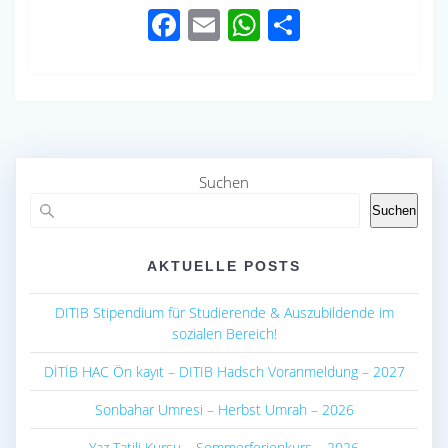
F
E
W
S
ac
m
h
h
e
ail
at
ar
b
s
e
o
A
o
p
Suchen
k
p
Suchen
AKTUELLE POSTS
DITIB Stipendium für Studierende & Auszubildende im
sozialen Bereich!
DİTİB HAC Ön kayıt – DITIB Hadsch Voranmeldung – 2027
Sonbahar Umresi – Herbst Umrah – 2026
Yaz Tatili Kursu – Sommerferienkurs – 2026