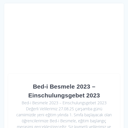
b
s
e
o
A
o
p
k
p
Bed-i Besmele 2023 –
Einschulungsgebet 2023
Bed-i Besmele 2023 – Einschulungsgebet 2023
Değerli Velilerimiz 27.08.25 çarşamba günü
camiimizde yeni eğitim yılında 1. Sınıfa başlayacak olan
öğrencilerimize Bed-i Besmele, eğitim başlangıç
merasimi gerçekleştireceğiz. Siz kıymetli velilerimiz ve