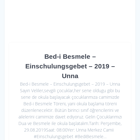
Bed-i Besmele –
Einschulungsgebet – 2019 –
Unna
Bed-i Besmele – Einschulungsgebet – 2019 – Unna
Sayın Veliler,sevgili çocuklar,her sene oldugu gibi bu
sene de okula başlayacak çocuklarımıza camimizde
Bed-i Besmele Töreni, yani okula başlama töreni
düzenlenecektir. Bütün birinci sınıf öğrencilerini ve
ailelerini camimize davet ediyoruz. Gelin Çocuklarımızı
Dua ve Besmele ile okula başlatalım.Tarih: Perşembe,
29.08.2019Saat: 08:00Yer: Unna Merkez Camii
#Einschulungsgebet #BediBesmele…