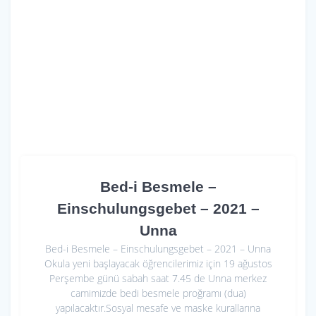
o
p
k
p
Bed-i Besmele –
Einschulungsgebet – 2021 –
Unna
Bed-i Besmele – Einschulungsgebet – 2021 – Unna
Okula yeni başlayacak öğrencilerimiz için 19 ağustos
Perşembe günü sabah saat 7.45 de Unna merkez
camimizde bedi besmele proğramı (dua)
yapılacaktır.Sosyal mesafe ve maske kurallarına