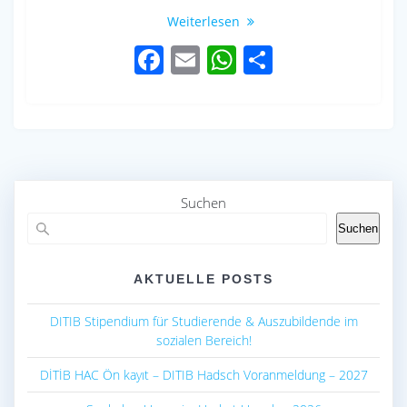
Weiterlesen
F
E
W
S
ac
m
h
h
e
ail
at
ar
b
s
e
o
A
o
p
Suchen
k
p
Suchen
AKTUELLE POSTS
DITIB Stipendium für Studierende & Auszubildende im
sozialen Bereich!
DİTİB HAC Ön kayıt – DITIB Hadsch Voranmeldung – 2027