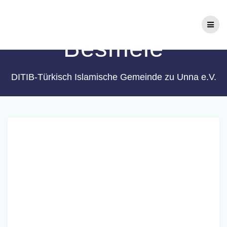
Zum
Schlagwort:
Bed-i
Inhalt
springen
Besmele
DITIB-Türkisch Islamische Gemeinde zu Unna e.V.