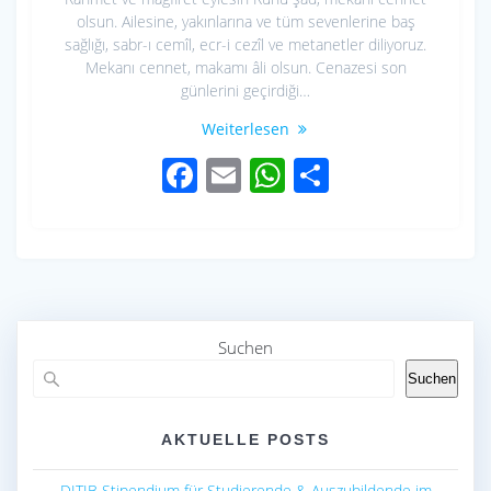
olsun. Ailesine, yakınlarına ve tüm sevenlerine baş
sağlığı, sabr-ı cemîl, ecr-i cezîl ve metanetler diliyoruz.
Mekanı cennet, makamı âli olsun. Cenazesi son
günlerini geçirdiği…
Weiterlesen
F
E
W
S
ac
m
h
h
e
ail
at
ar
b
s
e
o
A
o
p
Suchen
k
p
Suchen
AKTUELLE POSTS
DITIB Stipendium für Studierende & Auszubildende im