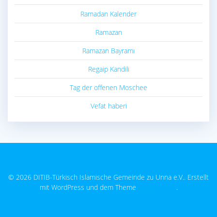
Ramadan Kalender
Ramazan
Ramazan Bayramı
Regaip Kandili
Tag der offenen Moschee
Vefat haberi
© 2026 DITIB-Türkisch Islamische Gemeinde zu Unna e.V.. Erstellt
mit WordPress und dem Theme
EmpowerWP
.