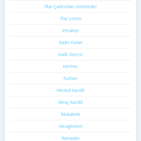
İftar Çadırından Görüntüler
Iftar Listesi
Imsakiye
Kadın Kolları
Kadir Gecesi
Kermes
Kurban
Mevlüd Kandili
Miraç Kandili
Mukabele
Neuigkeiten
Ramadan