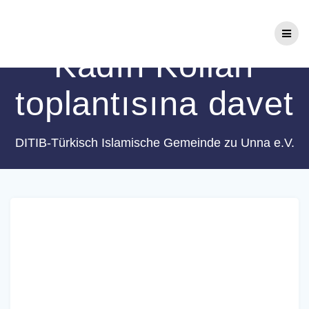
Zum
Schlagwort:
2016
Inhalt
springen
Kadın Kolları
toplantısına davet
DITIB-Türkisch Islamische Gemeinde zu Unna e.V.