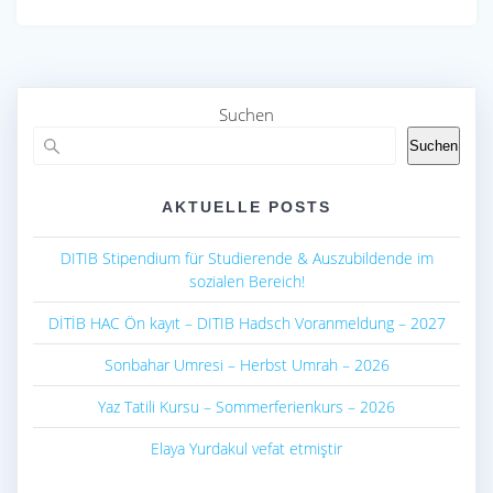
e
ail
at
ar
b
s
e
o
A
o
p
Suchen
k
p
Suchen
AKTUELLE POSTS
DITIB Stipendium für Studierende & Auszubildende im
sozialen Bereich!
DİTİB HAC Ön kayıt – DITIB Hadsch Voranmeldung – 2027
Sonbahar Umresi – Herbst Umrah – 2026
Yaz Tatili Kursu – Sommerferienkurs – 2026
Elaya Yurdakul vefat etmiştir