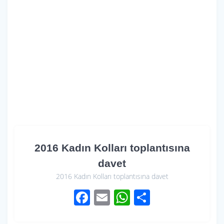
2016 Kadın Kolları toplantısına
davet
2016 Kadın Kolları toplantısına davet
F
E
W
S
ac
m
h
h