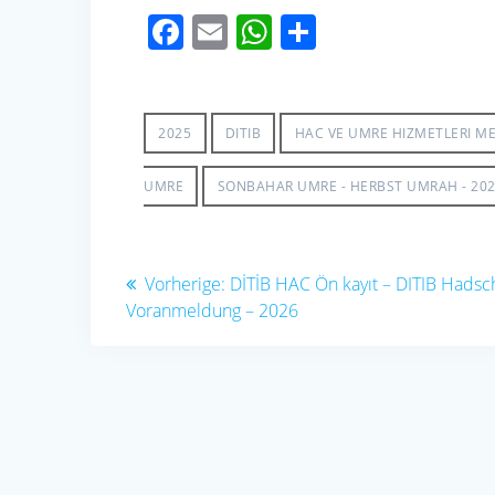
F
E
W
S
ac
m
h
h
e
ail
at
ar
b
s
e
2025
DITIB
HAC VE UMRE HIZMETLERI ME
o
A
UMRE
SONBAHAR UMRE - HERBST UMRAH - 20
o
p
k
p
Beitragsnavigation
Vorheriger
Vorherige:
DİTİB HAC Ön kayıt – DITIB Hadsc
Beitrag:
Voranmeldung – 2026