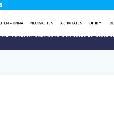
Umre – Herbst Um
EITEN – UNNA
NEUIGKEITEN
AKTIVITÄTEN
DITIB
DE
ITIB-Türkisch Islamische Gemeinde zu Unna e.