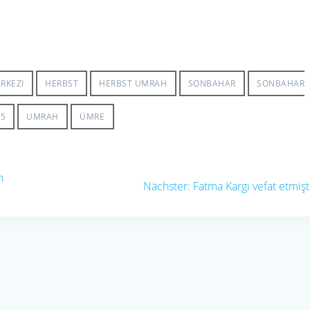
RKEZI
HERBST
HERBST UMRAH
SONBAHAR
SONBAHAR
25
UMRAH
ÜMRE
h
Nächster
Nächster:
Fatma Kargı vefat etmişt
Beitrag: