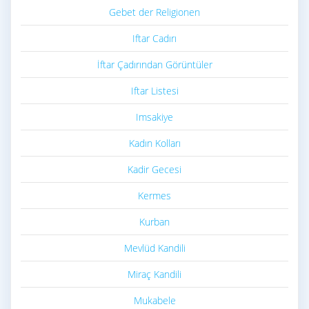
Gebet der Religionen
Iftar Cadırı
İftar Çadırından Görüntüler
Iftar Listesi
Imsakiye
Kadın Kolları
Kadir Gecesi
Kermes
Kurban
Mevlüd Kandili
Miraç Kandili
Mukabele