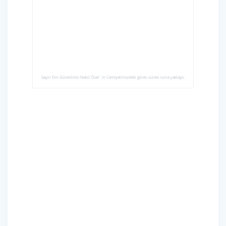
Sayın Din Görevlimiz Nebil Özer`in Cemiyetimizdeki görev süresi sona yaklaştı.