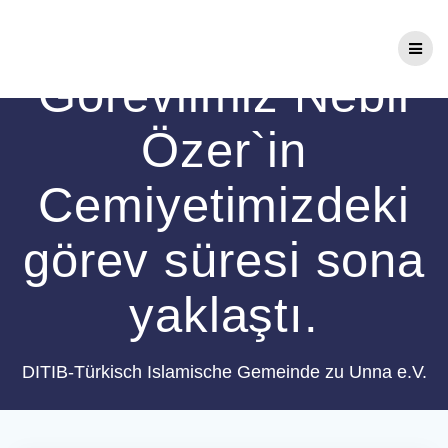
Zum
Sayın Din
Inhalt
springen
Görevlimiz Nebil
Özer`in
Cemiyetimizdeki
görev süresi sona
yaklaştı.
DITIB-Türkisch Islamische Gemeinde zu Unna e.V.