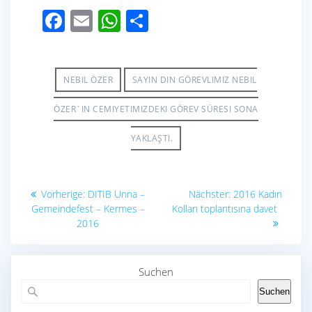
F
E
W
S
ac
m
h
h
e
ail
at
ar
b
s
e
NEBIL ÖZER
SAYIN DIN GÖREVLIMIZ NEBIL
o
A
ÖZER`IN CEMIYETIMIZDEKI GÖREV SÜRESI SONA
o
p
YAKLAŞTI.
k
p
Beitragsnavigation
Vorheriger
Nächster
Vorherige:
DITIB Unna –
Nächster:
2016 Kadın
Beitrag:
Beitrag:
Gemeindefest – Kermes –
Kolları toplantısına davet
2016
Suchen
Suchen