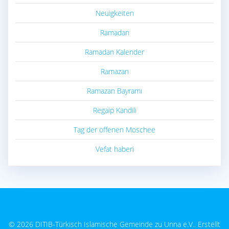
Neuigkeiten
Ramadan
Ramadan Kalender
Ramazan
Ramazan Bayramı
Regaip Kandili
Tag der offenen Moschee
Vefat haberi
© 2026 DITIB-Türkisch Islamische Gemeinde zu Unna e.V.. Erstellt