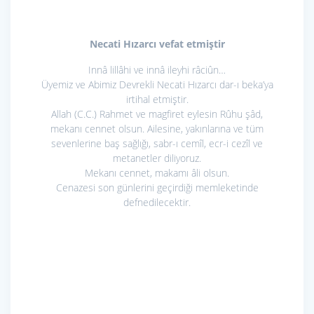
Necati Hızarcı vefat etmiştir
Innâ lillâhi ve innâ ileyhi râciûn…
Üyemiz ve Abimiz Devrekli Necati Hızarcı dar-ı beka’ya
irtihal etmiştir.
Allah (C.C.) Rahmet ve magfiret eylesin Rûhu şâd,
mekanı cennet olsun. Ailesine, yakınlarına ve tüm
sevenlerine baş sağlığı, sabr-ı cemîl, ecr-i cezîl ve
metanetler diliyoruz.
Mekanı cennet, makamı âli olsun.
Cenazesi son günlerini geçirdiği memleketinde
defnedilecektir.