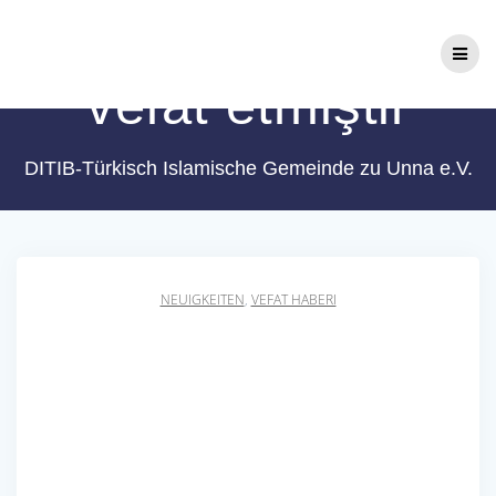
Zum
Necati Hızarcı
Inhalt
springen
vefat etmiştir
DITIB-Türkisch Islamische Gemeinde zu Unna e.V.
NEUIGKEITEN
,
VEFAT HABERI